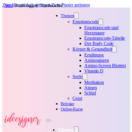
Zum Hauptinhalt springen
Zum Footer springen
Start
Posts tagged "Rauhnächte"
Themen
Emotionscode
Emotionscode und
Herzmauer
Emotionscode-Tabelle
Der Body Code
Körper & Gesundheit
Ernährung
Aminosäuren
Amino-Screen Bluttest
Vitamin D
Seele
Meditation
Atmen
Schlaf
Geist
Beiträge
Online-Kurse
Themen