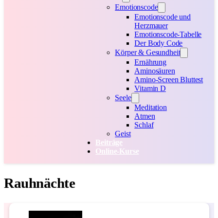
Emotionscode
Emotionscode und
Herzmauer
Emotionscode-Tabelle
Der Body Code
Körper & Gesundheit
Ernährung
Aminosäuren
Amino-Screen Bluttest
Vitamin D
Seele
Meditation
Atmen
Schlaf
Geist
Beiträge
Online-Kurse
Rauhnächte