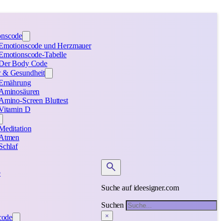
onscode
Emotionscode und Herzmauer
Emotionscode-Tabelle
Der Body Code
 & Gesundheit
Ernährung
Aminosäuren
Amino-Screen Bluttest
Vitamin D
Meditation
Atmen
Schlaf
e
Suche auf ideesigner.com
Suchen
×
code