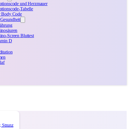
tionscode und Herzmauer
tionscode-Tabelle
 Body Code
 Gesundheit
ährung
nosäuren
no-Screen Bluttest
amin D
itation
men
laf
. Strunz