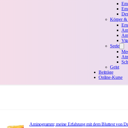
Emo
Emo
Der
Körper &
Ern
Ami
Ami
Vit
Seele
Med
At
Sch
Geist
Beiträge
Online-Kurse
Aminogramm: meine Erfahrung mit dem Bluttest von Dr