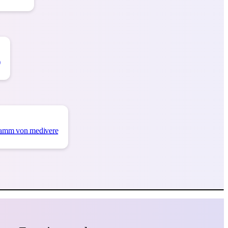
)
ramm von medivere