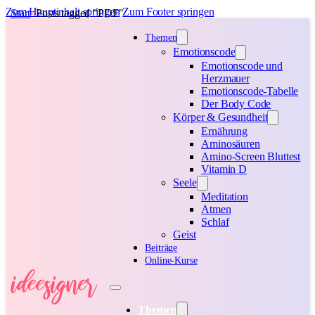
Zum Hauptinhalt springen
Zum Footer springen
Start
Posts tagged "PDF"
Themen
Emotionscode
Emotionscode und
Herzmauer
Emotionscode-Tabelle
Der Body Code
Körper & Gesundheit
Ernährung
Aminosäuren
Amino-Screen Bluttest
Vitamin D
Seele
Meditation
Atmen
Schlaf
Geist
Beiträge
Online-Kurse
Themen