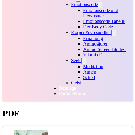
Emotionscode
Emotionscode und
Herzmauer
Emotionscode-Tabelle
Der Body Code
Körper & Gesundheit
Ernährung
Aminosäuren
Amino-Screen Bluttest
Vitamin D
Seele
Meditation
Atmen
Schlaf
Geist
Beiträge
Online-Kurse
PDF