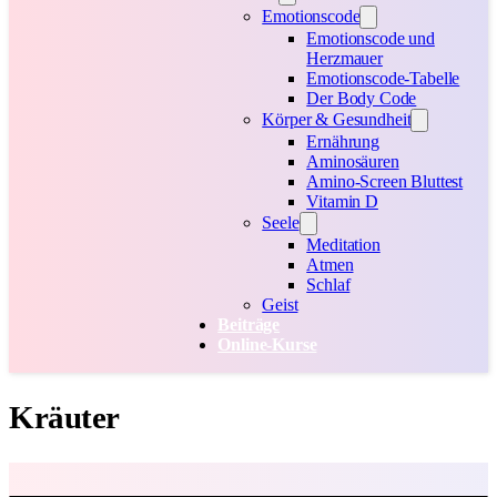
Emotionscode
Emotionscode und
Herzmauer
Emotionscode-Tabelle
Der Body Code
Körper & Gesundheit
Ernährung
Aminosäuren
Amino-Screen Bluttest
Vitamin D
Seele
Meditation
Atmen
Schlaf
Geist
Beiträge
Online-Kurse
Kräuter