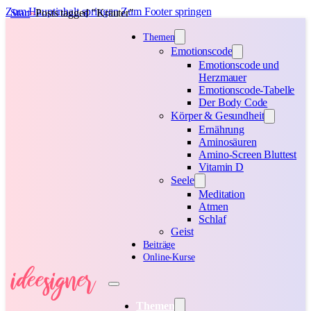
Zum Hauptinhalt springen
Zum Footer springen
Start
Posts tagged "Kräuter"
Themen
Emotionscode
Emotionscode und
Herzmauer
Emotionscode-Tabelle
Der Body Code
Körper & Gesundheit
Ernährung
Aminosäuren
Amino-Screen Bluttest
Vitamin D
Seele
Meditation
Atmen
Schlaf
Geist
Beiträge
Online-Kurse
Themen