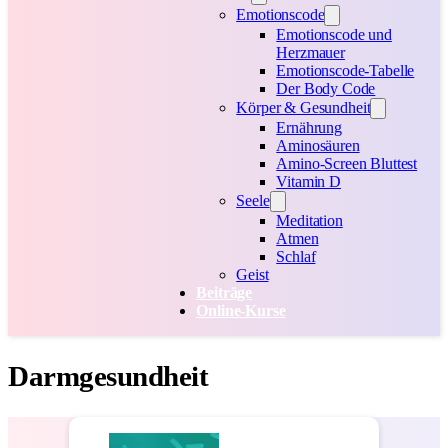
Emotionscode
Emotionscode und
Herzmauer
Emotionscode-Tabelle
Der Body Code
Körper & Gesundheit
Ernährung
Aminosäuren
Amino-Screen Bluttest
Vitamin D
Seele
Meditation
Atmen
Schlaf
Geist
Beiträge
Online-Kurse
Darmgesundheit