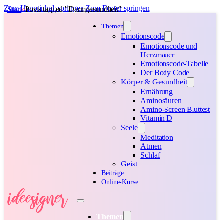
Zum Hauptinhalt springen
Zum Footer springen
Start
Posts tagged "Darmgesundheit"
Themen
Emotionscode
Emotionscode und
Herzmauer
Emotionscode-Tabelle
Der Body Code
Körper & Gesundheit
Ernährung
Aminosäuren
Amino-Screen Bluttest
Vitamin D
Seele
Meditation
Atmen
Schlaf
Geist
Beiträge
Online-Kurse
Themen